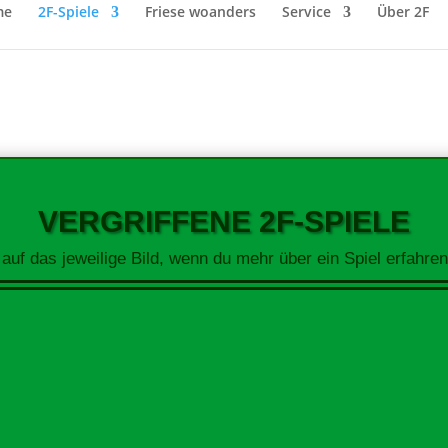
me
2F-Spiele
Friese woanders
Service
Über 2F
VERGRIFFENE 2F-SPIELE
 auf das jeweilige Bild, wenn du mehr über ein Spiel erfahren 