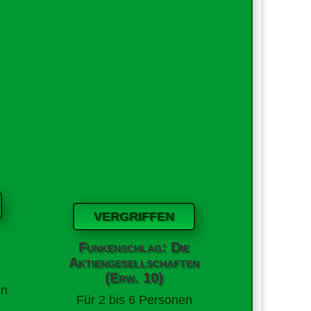
VERGRIFFEN
Funkenschlag: Die
Aktiengesellschaften
(Erw. 10)
en
Für
2 bis 6 Personen