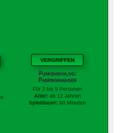
VERGRIFFEN
Funkenschlag:
Fabrikmanager
Für
2 bis 5 Personen
Alter:
ab 12 Jahren
en
Spieldauer:
60 Minuten