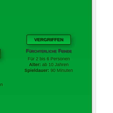
VERGRIFFEN
Fürchterliche Feinde
Für 2 bis 6 Personen
Alter:
ab 10 Jahren
Spieldauer:
90 Minuten
en