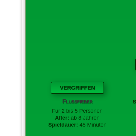
VERGRIFFEN
Flussfieber
S
Für 2 bis 5 Personen
Alter:
ab 8 Jahren
Spieldauer:
45 Minuten