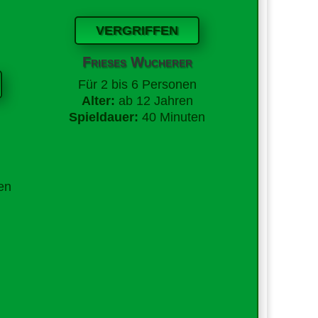
VERGRIFFEN
Frieses Wucherer
Für
2 bis 6 Personen
Alter:
ab 12 Jahren
Spieldauer:
40 Minuten
en