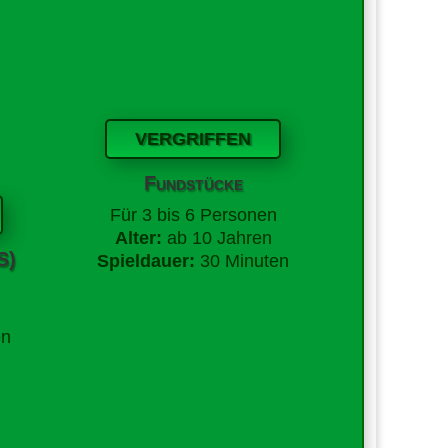
VERGRIFFEN
Fundstücke
Für
3 bis 6 Personen
Alter:
ab 10 Jahren
S)
Spieldauer:
30 Minuten
en