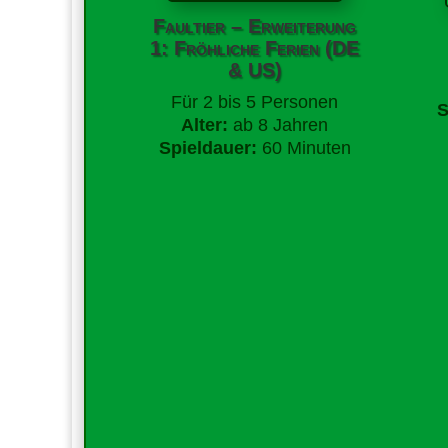
Faultier – Erweiterung
1: Fröhliche Ferien (DE
& US)
Für
2 bis 5 Personen
S
Alter:
ab 8 Jahren
Spieldauer:
60 Minuten