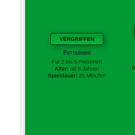
VERGRIFFEN
Futterneid
Für 2 bis 5 Personen
S
Alter:
ab 8 Jahren
Spieldauer:
25 Minuten