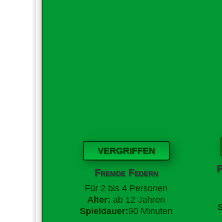
VERGRIFFEN
F
Fremde Federn
Für
2 bis 4 Personen
Alter:
ab 12 Jahren
Spieldauer:
90 Minuten