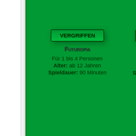
VERGRIFFEN
Futuropia
Für
1 bis 4 Personen
Alter:
ab 12 Jahren
Spieldauer:
90 Minuten
S