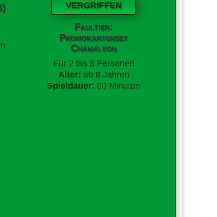
VERGRIFFEN
S)
Faultier:
Promokartenset
en
Chamäleon
Für
2 bis 5 Personen
Alter:
ab 8 Jahren
Spieldauer:
60 Minuten