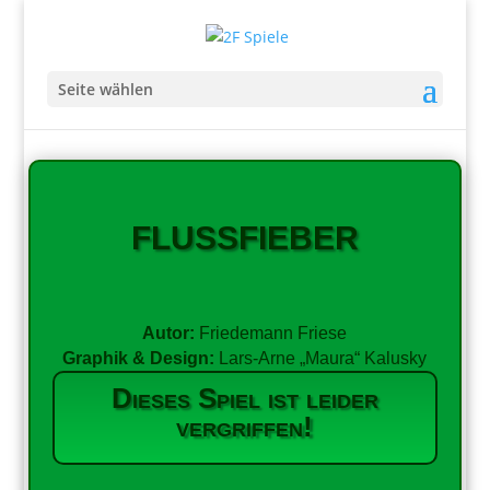
Seite wählen
FLUSSFIEBER
Autor:
Friedemann Friese
Graphik & Design:
Lars-Arne „Maura“ Kalusky
Dieses Spiel ist leider
vergriffen!