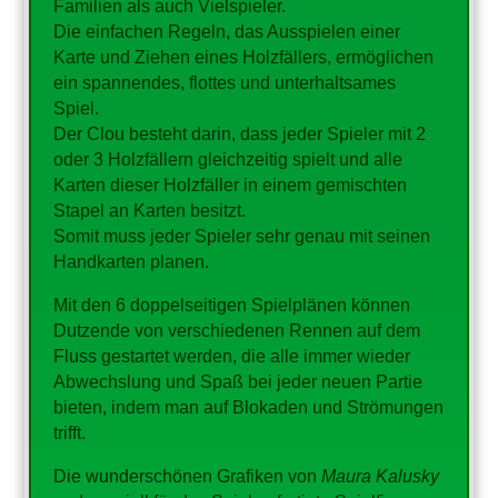
Familien als auch Vielspieler.
Die einfachen Regeln, das Ausspielen einer
Karte und Ziehen eines Holzfällers, ermöglichen
ein spannendes, flottes und unterhaltsames
Spiel.
Der Clou besteht darin, dass jeder Spieler mit 2
oder 3 Holzfällern gleichzeitig spielt und alle
Karten dieser Holzfäller in einem gemischten
Stapel an Karten besitzt.
Somit muss jeder Spieler sehr genau mit seinen
Handkarten planen.
Mit den 6 doppelseitigen Spielplänen können
Dutzende von verschiedenen Rennen auf dem
Fluss gestartet werden, die alle immer wieder
Abwechslung und Spaß bei jeder neuen Partie
bieten, indem man auf Blokaden und Strömungen
trifft.
Die wunderschönen Grafiken von
Maura Kalusky