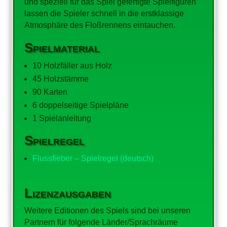
und speziell für das Spiel gefertigte Spielfiguren
lassen die Spieler schnell in die erstklassige
Atmosphäre des Floßrennens eintauchen.
Spielmaterial
10 Holzfäller aus Holz
45 Holzstämme
90 Karten
6 doppelseitige Spielpläne
1 Spielanleitung
Spielregel
Flussfieber – Spielregel (deutsch)
Lizenzausgaben
Weitere Editionen des Spiels sind bei unseren
Partnern für folgende Länder/Sprachräume