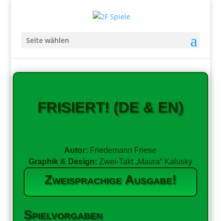
Seite wählen
FRISIERT! (DE & EN)
Autor:
Friedemann Friese
Graphik & Design:
Zwei-Takt „Maura” Kalusky
Zweisprachige Ausgabe!
Spielvorgaben