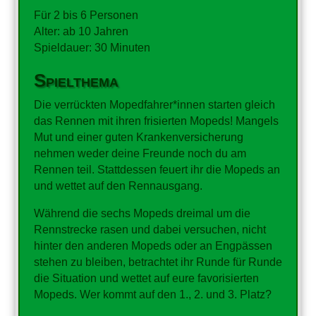
Für 2 bis 6 Personen
Alter: ab 10 Jahren
Spieldauer: 30 Minuten
Spielthema
Die verrückten Mopedfahrer*innen starten gleich
das Rennen mit ihren frisierten Mopeds! Mangels
Mut und einer guten Krankenversicherung
nehmen weder deine Freunde noch du am
Rennen teil. Stattdessen feuert ihr die Mopeds an
und wettet auf den Rennausgang.
Während die sechs Mopeds dreimal um die
Rennstrecke rasen und dabei versuchen, nicht
hinter den anderen Mopeds oder an Engpässen
stehen zu bleiben, betrachtet ihr Runde für Runde
die Situation und wettet auf eure favorisierten
Mopeds. Wer kommt auf den 1., 2. und 3. Platz?