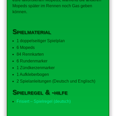
Mopeds später im Rennen noch Gas geben
können.
Spielmaterial
1 doppelseitiger Spielplan
6 Mopeds
84 Rennkarten
6 Rundenmarker
1 Zündkerzenmarker
1 Aufkleberbogen
2 Spielanleitungen (Deutsch und Englisch)
Spielregel & -hilfe
Frisiert – Spielregel (deutsch)