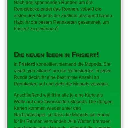
Nach drei spannenden Runden um die
Rennstrecke endet das Rennen, sobald die
ersten drei Mopeds die Ziellinie überquert haben.
Habt ihr die besten Rennkarten gesammelt, um
Frisiert! zu gewinnen?
Die neuen Ideen in Frisiert!
In
Frisiert!
kontrolliert niemand die Mopeds. Sie
rasen „von alleine“ um die Rennstrecke. In jeder
Runde deckt ihr eine bestimmte Anzahl an
Rennkarten auf und zieht die Mopeds vorwärts.
Anschließend wählt ihr alle je eine Karte als
Wette auf eure favorisierten Mopeds. Die übrigen
Karten kommen wieder unter den
Nachziehstapel, so dass die Mopeds sie erneut
für ihr Rennen verwenden. Alle Wetten bremsen
eure favorisierten Mopeds, während die anderen