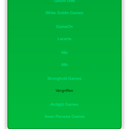
Giochi Uniti
White Goblin Games
GameOn
Lacerta
Albi
Albi
Stronghold Games
Vergriffen
Arclight Games
Swan Panasia Games