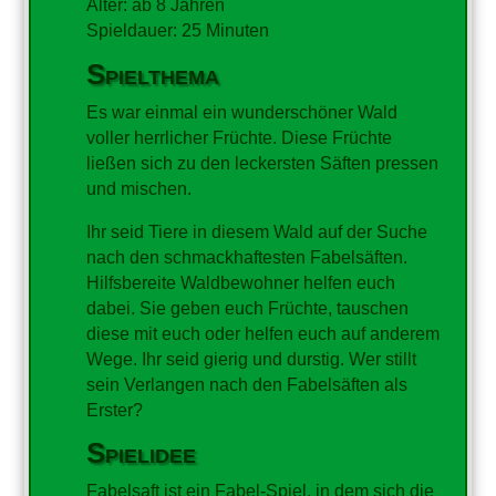
Alter: ab 8 Jahren
Spieldauer: 25 Minuten
Spielthema
Es war einmal ein wunderschöner Wald
voller herrlicher Früchte. Diese Früchte
ließen sich zu den leckersten Säften pressen
und mischen.
Ihr seid Tiere in diesem Wald auf der Suche
nach den schmackhaftesten Fabelsäften.
Hilfsbereite Waldbewohner helfen euch
dabei. Sie geben euch Früchte, tauschen
diese mit euch oder helfen euch auf anderem
Wege. Ihr seid gierig und durstig. Wer stillt
sein Verlangen nach den Fabelsäften als
Erster?
Spielidee
Fabelsaft ist ein Fabel-Spiel, in dem sich die