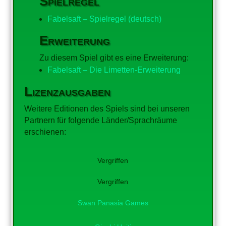
Spielregel
Fabelsaft – Spielregel (deutsch)
Erweiterung
Zu diesem Spiel gibt es eine Erweiterung:
Fabelsaft – Die Limetten-Erweiterung
Lizenzausgaben
Weitere Editionen des Spiels sind bei unseren
Partnern für folgende Länder/Sprachräume
erschienen:
Vergriffen
Vergriffen
Swan Panasia Games