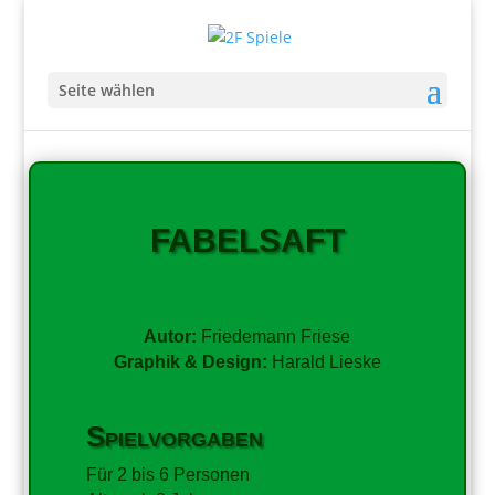
Seite wählen
FABELSAFT
Autor:
Friedemann Friese
Graphik & Design:
Harald Lieske
Spielvorgaben
Für 2 bis 6 Personen