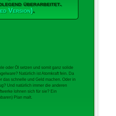
dlegend überarbeitet.
ed Version)
.
hle oder Öl setzen und somit ganz solide
gelware? Natürlich ist Atomkraft fein. Da
ier das schnelle und Geld machen. Oder in
nug? Und natürlich immer die anderen
twerke lohnen sich für sie? Ein
baren) Plan malt.