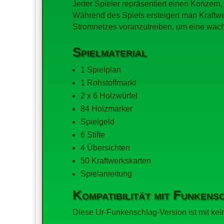
Jeder Spieler repräsentiert einen Konzern,
Während des Spiels ersteigert man Kraftw
Stromnetzes voranzutreiben, um eine wach
Spielmaterial
1 Spielplan
1 Rohstoffmarkt
2 x 6 Holzwürfel
84 Holzmarker
Spielgeld
6 Stifte
4 Übersichten
50 Kraftwerkskarten
Spielanleitung
Kompatibilität mit Funken
Diese Ur-Funkenschlag-Version ist mit kei