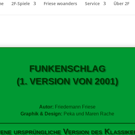
me
2F-Spiele
Friese woanders
Service
Über 2F
FUNKENSCHLAG
(1. VERSION VON 2001)
Autor:
Friedemann Friese
Graphik & Design:
Peka und Maren Rache
iffene ursprüngliche Version des Klassik