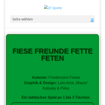
Seite wählen
FIESE FREUNDE FETTE
FETEN
Autoren:
Friedemann Friese
Graphik & Design:
Lars-Arne „Maura“
Kalsuky & Peka
Ein taktisches Spiel an 1 bis 3 Tischen.