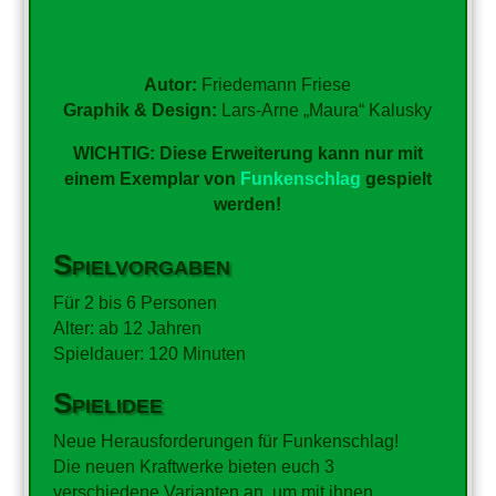
Autor:
Friedemann Friese
Graphik & Design:
Lars-Arne „Maura“ Kalusky
WICHTIG: Diese Erweiterung kann nur mit
einem Exemplar von
Funkenschlag
gespielt
werden!
Spielvorgaben
Für 2 bis 6 Personen
Alter: ab 12 Jahren
Spieldauer: 120 Minuten
Spielidee
Neue Herausforderungen für Funkenschlag!
Die neuen Kraftwerke bieten euch 3
verschiedene Varianten an, um mit ihnen