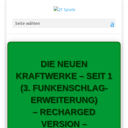
Seite wählen
DIE NEUEN
KRAFTWERKE – SEIT 1
(3. FUNKENSCHLAG-
ERWEITERUNG)
– RECHARGED
VERSION –