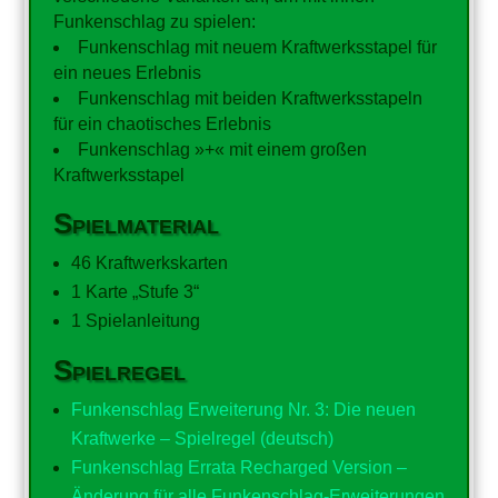
Funkenschlag zu spielen:
Funkenschlag mit neuem Kraftwerksstapel für
ein neues Erlebnis
Funkenschlag mit beiden Kraftwerksstapeln
für ein chaotisches Erlebnis
Funkenschlag »+« mit einem großen
Kraftwerksstapel
Spielmaterial
46 Kraftwerkskarten
1 Karte „Stufe 3“
1 Spielanleitung
Spielregel
Funkenschlag Erweiterung Nr. 3: Die neuen
Kraftwerke – Spielregel (deutsch)
Funkenschlag Errata Recharged Version –
Änderung für alle Funkenschlag-Erweiterungen