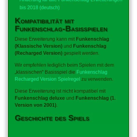
bis 2018 (deutsch)
Kompatibilität mit
Funkenschlag-Basisspielen
Diese Erweiterung kann mit
Funkenschlag
(Klassische Version)
und
Funkenschlag
(Recharged Version)
gespielt werden.
Wir empfehlen lediglich beim Spielen mit dem
„klassischen“ Basisspiel die
Funkenschlag
Recharged Version Spielregel
zu verwenden.
Diese Erweiterung ist nicht kompatibel mit
Funkenschlag deluxe
und
Funkenschlag (1.
Version von 2001)
.
Geschichte des Spiels