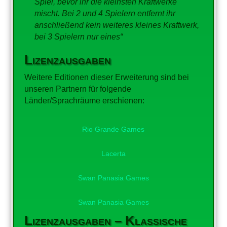
Spiel, bevor ihr die kleinsten Kraftwerke
mischt. Bei 2 und 4 Spielern entfernt ihr
anschließend kein weiteres kleines Kraftwerk,
bei 3 Spielern nur eines“
Lizenzausgaben
Weitere Editionen dieser Erweiterung sind bei
unseren Partnern für folgende
Länder/Sprachräume erschienen:
Rio Grande Games
Lacerta
Swan Panasia Games
Swan Panasia Games
Lizenzausgaben – Klassische