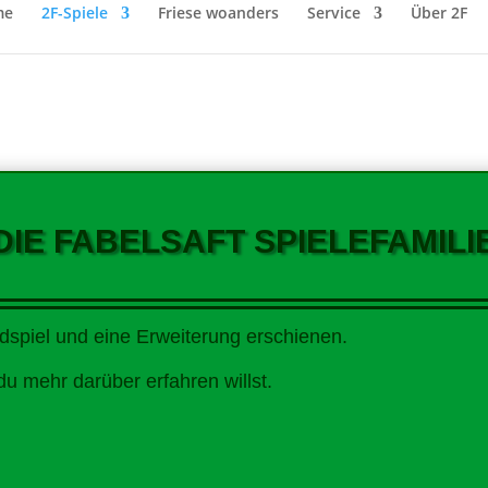
me
2F-Spiele
Friese woanders
Service
Über 2F
DIE FABELSAFT SPIELEFAMILI
dspiel und eine Erweiterung erschienen.
du mehr darüber erfahren willst.