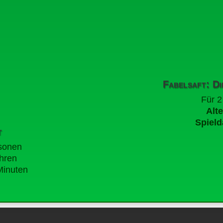
Fabelsaft: Di
Für 2
Alte
Spield
t
rsonen
hren
inuten