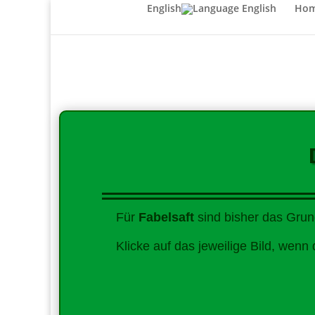
English
Ho
Für
Fabelsaft
sind bisher das Grun
Klicke auf das jeweilige Bild, wenn 