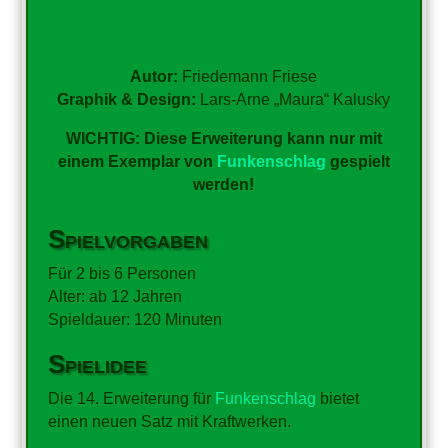
Autor:
Friedemann Friese
Graphik & Design:
Lars-Arne „Maura“ Kalusky
WICHTIG: Diese Erweiterung kann nur mit
einem Exemplar von
Funkenschlag
gespielt
werden!
Spielvorgaben
Für 2 bis 6 Personen
Alter: ab 12 Jahren
Spieldauer: 120 Minuten
Spielidee
Die 14. Erweiterung für
Funkenschlag
bietet
einen neuen Satz mit Kraftwerken.