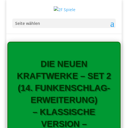
Seite wählen
DIE NEUEN
KRAFTWERKE – SET 2
(14. FUNKENSCHLAG-
ERWEITERUNG)
– KLASSISCHE
VERSION –