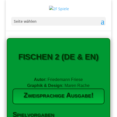
Seite wählen
FISCHEN 2 (DE & EN)
Autor:
Friedemann Friese
Graphik & Design:
Maren Rache
Zweisprachige Ausgabe!
Spielvorgaben