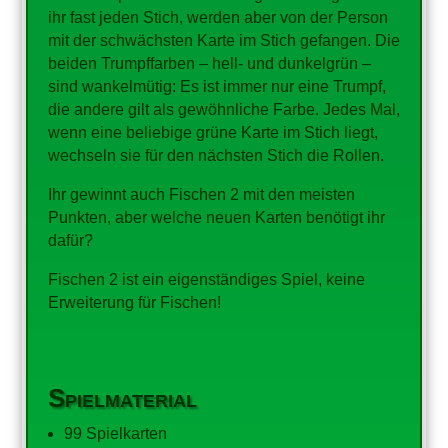
ihr fast jeden Stich, werden aber von der Person
mit der schwächsten Karte im Stich gefangen. Die
beiden Trumpffarben – hell- und dunkelgrün –
sind wankelmütig: Es ist immer nur eine Trumpf,
die andere gilt als gewöhnliche Farbe. Jedes Mal,
wenn eine beliebige grüne Karte im Stich liegt,
wechseln sie für den nächsten Stich die Rollen.
Ihr gewinnt auch Fischen 2 mit den meisten
Punkten, aber welche neuen Karten benötigt ihr
dafür?
Fischen 2 ist ein eigenständiges Spiel, keine
Erweiterung für Fischen!
Spielmaterial
99 Spielkarten