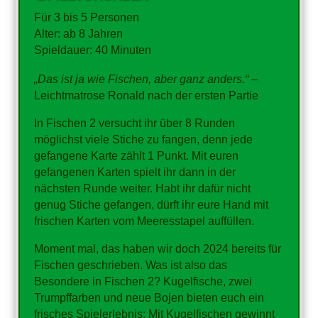
Für 3 bis 5 Personen
Alter: ab 8 Jahren
Spieldauer: 40 Minuten
„Das ist ja wie Fischen, aber ganz anders.“
–
Leichtmatrose Ronald nach der ersten Partie
In Fischen 2 versucht ihr über 8 Runden
möglichst viele Stiche zu fangen, denn jede
gefangene Karte zählt 1 Punkt. Mit euren
gefangenen Karten spielt ihr dann in der
nächsten Runde weiter. Habt ihr dafür nicht
genug Stiche gefangen, dürft ihr eure Hand mit
frischen Karten vom Meeresstapel auffüllen.
Moment mal, das haben wir doch 2024 bereits für
Fischen geschrieben. Was ist also das
Besondere in Fischen 2? Kugelfische, zwei
Trumpffarben und neue Bojen bieten euch ein
frisches Spielerlebnis: Mit Kugelfischen gewinnt