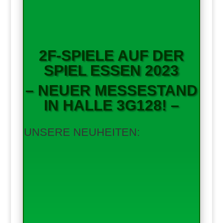
2F-SPIELE AUF DER
SPIEL ESSEN 2023
– NEUER MESSESTAND
IN HALLE 3G128! –
UNSERE NEUHEITEN: